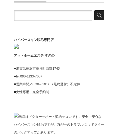
ハイパースキン脱毛専門店
アットホームエステ すぎの
■滋賀県長浜市高月町西野1743
■tel.090-1133-7667
■営業時間／8:30～18:30（最終受付）不定休
■女性専用、完全予約制
当店はドクターサポート契約サロンです。安全・安心な
ハイパースキン脱毛ですが、万が一のトラブルにも ドクター
のバックアップがあります。