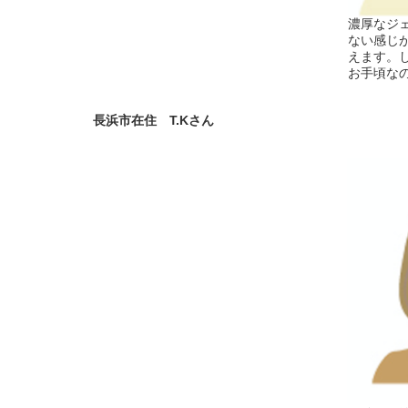
濃厚なジ
ない感じ
えます。
お手頃な
長浜市在住 T.Kさん