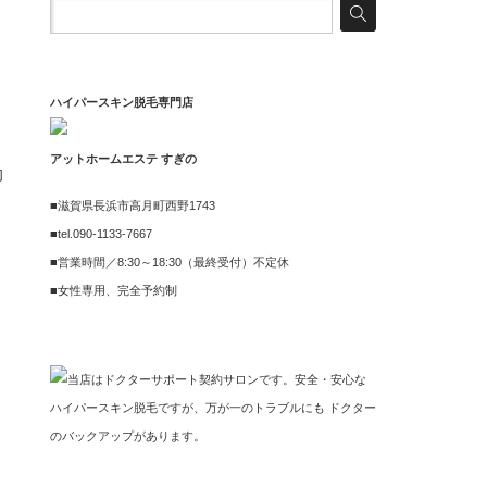
ハイパースキン脱毛専門店
アットホームエステ すぎの
旬
■滋賀県長浜市高月町西野1743
■tel.090-1133-7667
■営業時間／8:30～18:30（最終受付）不定休
■女性専用、完全予約制
当店はドクターサポート契約サロンです。安全・安心な
ハイパースキン脱毛ですが、万が一のトラブルにも ドクター
のバックアップがあります。